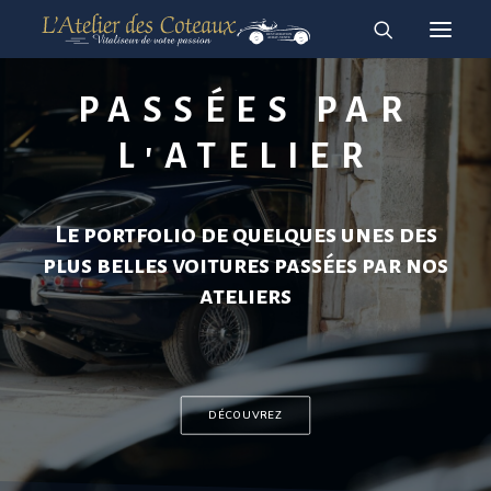
RESTAURATION
ACHAT-VENTE
À vendre
Vendues
PASSÉES PAR
L'ATELIER
Le portfolio de quelques unes des
English
plus belles voitures passées par nos
Français
ateliers
DÉCOUVREZ