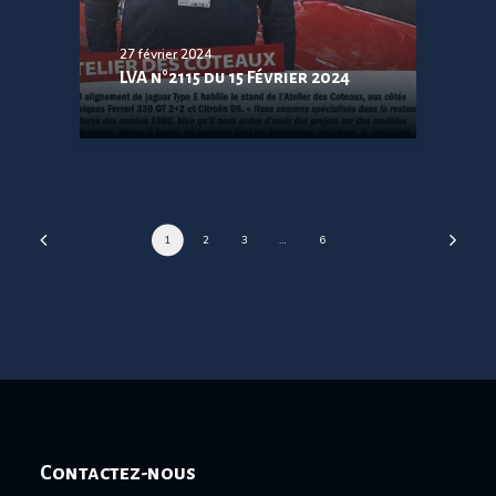
27 février 2024
LVA n°2115 du 15 Février 2024
1
2
3
…
6
Contactez-nous