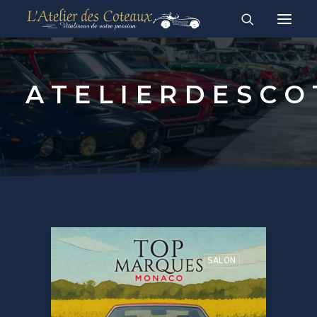
RESTAURATION
ACHAT-VENTE
À vendre
Vendues
ATELIERDESCO
English
Français
SALON