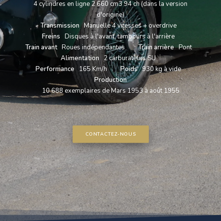
4 cylindres en ligne 2 660 cm3 94 ch (dans la version
d'origine)
Transmission
Manuelle 4 vitesses + overdrive
Freins
Disques à l'avant, tambours à l'arrière
Train avant
Roues indépendantes
Train arrière
Pont
Alimentation
2 carburateurs SU
Performance
165 Km/h
Poids
930 kg à vide
Production
10 688 exemplaires de Mars 1953 à août 1955
CONTACTEZ-NOUS