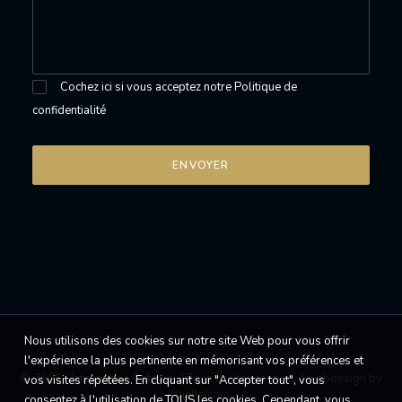
Cochez ici si vous acceptez notre
Politique de
confidentialité
Nous utilisons des cookies sur notre site Web pour vous offrir
l'expérience la plus pertinente en mémorisant vos préférences et
© 2026 L'atelier des Coteaux. | Tous droits réservés. |
webdesign by
vos visites répétées. En cliquant sur "Accepter tout", vous
Yaëlle|com
consentez à l'utilisation de TOUS les cookies. Cependant, vous