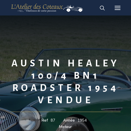
RESTAURATION
ACHAT-VENTE
À vendre
Vendues
AUSTIN HEALEY
English
100/4 BN1
Français
ROADSTER 1954
VENDUE
Ref
87
Année
1954
Moteur