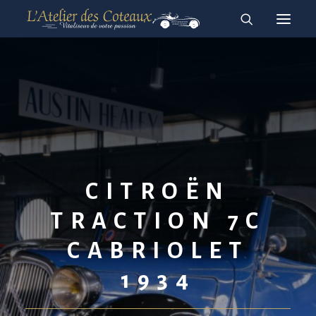
RESTAURATION
ACHAT-VENTE
À vendre
Vendues
English
Français
CITROËN
TRACTION 7C
CABRIOLET
1934