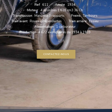
Ref
611
Année
1934
Moteur
4 cylindres 1 628 cm3 36 Ch
Transmission
Manuelle 3 rapports
Freins
Tambours
Train avant
Roues indépendantes
Train arrière
Essieu
Alimentation
1 carburateur
Production
4 672 exemplaires de 1934 à 1939
CONTACTEZ-NOUS