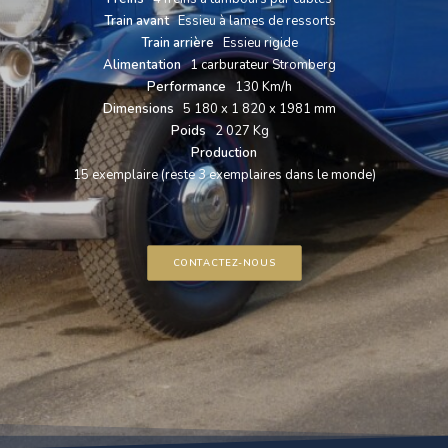
Train avant
Essieu à lames de ressorts
Train arrière
Essieu rigide
Alimentation
1 carburateur Stromberg
Performance
130 Km/h
Dimensions
5 180 x 1 820 x 1981 mm
Poids
2 027 Kg
Production
15 exemplaire (reste 3 exemplaires dans le monde)
CONTACTEZ-NOUS