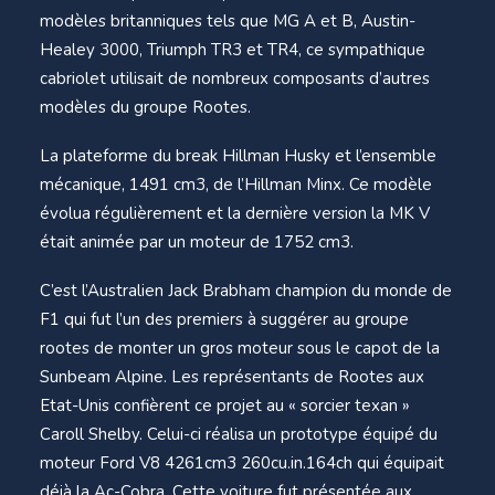
modèles britanniques tels que MG A et B, Austin-
Healey 3000, Triumph TR3 et TR4, ce sympathique
cabriolet utilisait de nombreux composants d’autres
modèles du groupe Rootes.
La plateforme du break Hillman Husky et l’ensemble
mécanique, 1491 cm3, de l’Hillman Minx. Ce modèle
évolua régulièrement et la dernière version la MK V
était animée par un moteur de 1752 cm3.
C’est l’Australien Jack Brabham champion du monde de
F1 qui fut l’un des premiers à suggérer au groupe
rootes de monter un gros moteur sous le capot de la
Sunbeam Alpine. Les représentants de Rootes aux
Etat-Unis confièrent ce projet au « sorcier texan »
Caroll Shelby. Celui-ci réalisa un prototype équipé du
moteur Ford V8 4261cm3 260cu.in.164ch qui équipait
déjà la Ac-Cobra. Cette voiture fut présentée aux