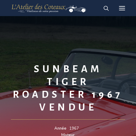
RESTAURATION
ACHAT-VENTE
À vendre
Vendues
SUNBEAM
English
Français
TIGER
ROADSTER 1967
VENDUE
Année
1967
Moteur