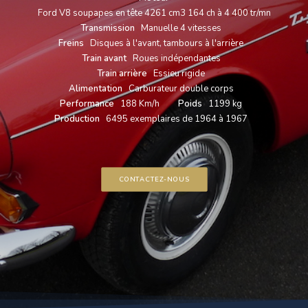
Ford V8 soupapes en tête 4261 cm3 164 ch à 4 400 tr/mn
Transmission
Manuelle 4 vitesses
Freins
Disques à l'avant, tambours à l'arrière
Train avant
Roues indépendantes
Train arrière
Essieu rigide
Alimentation
Carburateur double corps
Performance
188 Km/h
Poids
1199 kg
Production
6495 exemplaires de 1964 à 1967
CONTACTEZ-NOUS