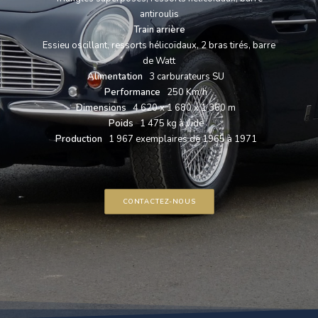
antiroulis
Train arrière
Essieu oscillant, ressorts hélicoïdaux, 2 bras tirés, barre
de Watt
Alimentation
3 carburateurs SU
Performance
250 Km/h
Dimensions
4 620 x 1 680 x 1 360 m
Poids
1 475 kg à vide
Production
1 967 exemplaires de 1965 à 1971
CONTACTEZ-NOUS