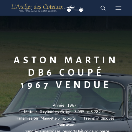
RESTAURATION
ACHAT-VENTE
À vendre
Vendues
ASTON MARTIN
English
DB6 COUPÉ
Français
1967 VENDUE
Année
1967
Moteur
6 cylindres en ligne 3 995 cm3 282 ch
Transmission
Manuelle 5 rapports
Freins
4 disques
Train avant
Triangles superposés, ressorts hélicoïdaux, barre