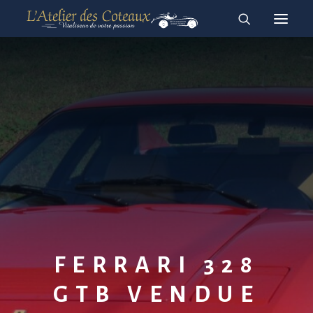
RESTAURATION
ACHAT-VENTE
À vendre
Vendues
English
Français
FERRARI 328
GTB VENDUE