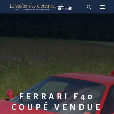
RESTAURATION
ACHAT-VENTE
À vendre
Vendues
English
Français
FERRARI F40
COUPÉ VENDUE