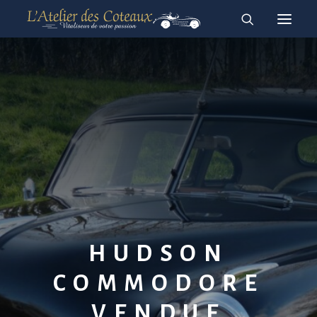
RESTAURATION
ACHAT-VENTE
À vendre
Vendues
English
Français
HUDSON
COMMODORE
VENDUE