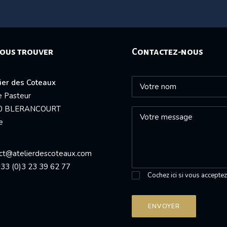
ous trouver
Contactez-nous
lier des Coteaux
e Pasteur
0 BLERANCOURT
e
ct@atelierdescoteaux.com
 +33 (0)3 23 39 62 77
Cochez ici si vous accepte