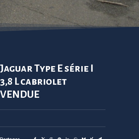
Jaguar Type E série I
3,8 L cabriolet
VENDUE