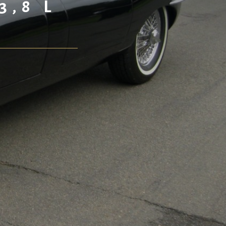
3,8 L
E