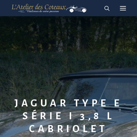
RESTAURATION
ACHAT-VENTE
À vendre
Vendues
English
Français
JAGUAR TYPE E
SÉRIE I 3,8 L
CABRIOLET