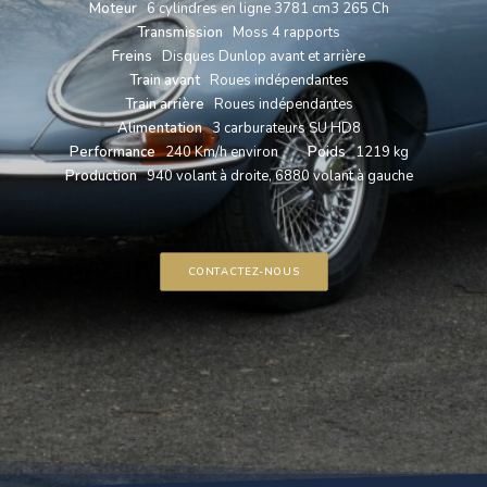
Moteur
6 cylindres en ligne 3781 cm3 265 Ch
Transmission
Moss 4 rapports
Freins
Disques Dunlop avant et arrière
Train avant
Roues indépendantes
Train arrière
Roues indépendantes
Alimentation
3 carburateurs SU HD8
Performance
240 Km/h environ
Poids
1219 kg
Production
940 volant à droite, 6880 volant à gauche
CONTACTEZ-NOUS