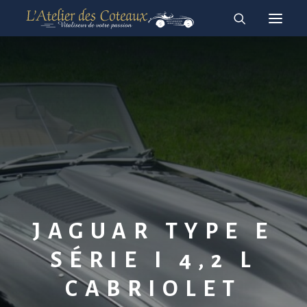
RESTAURATION
ACHAT-VENTE
À vendre
Vendues
English
Français
JAGUAR TYPE E
SÉRIE I 4,2 L
CABRIOLET