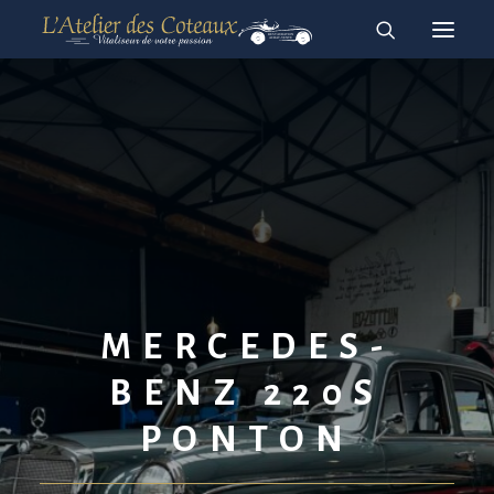
RESTAURATION
ACHAT-VENTE
À vendre
Vendues
English
Français
MERCEDES-
BENZ 220S
PONTON