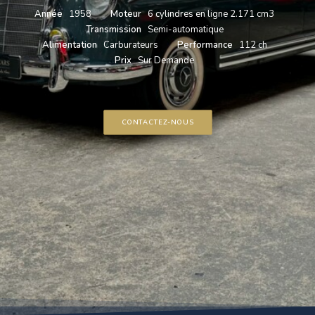
Année
1958
Moteur
6 cylindres en ligne 2.171 cm3
Transmission
Semi-automatique
Alimentation
Carburateurs
Performance
112 ch
Prix
Sur Demande
CONTACTEZ-NOUS