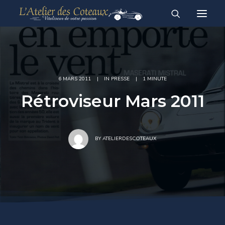
RESTAURATION
ACHAT-VENTE
À vendre
Vendues
6 MARS 2011
|
IN
PRESSE
|
1 MINUTE
Rétroviseur Mars 2011
English
Français
BY
ATELIERDESCOTEAUX